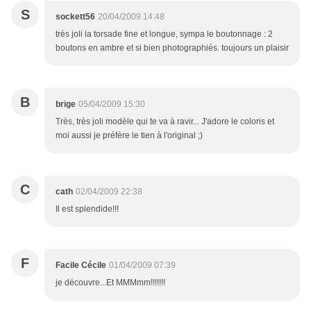
S
sockett56
20/04/2009 14:48
très joli la torsade fine et longue, sympa le boutonnage : 2
boutons en ambre et si bien photographiés. toujours un plaisir
B
brige
05/04/2009 15:30
Très, très joli modèle qui te va à ravir... J'adore le coloris et
moi aussi je préfère le tien à l'original ;)
C
cath
02/04/2009 22:38
Il est splendide!!!
F
Facile Cécile
01/04/2009 07:39
je découvre...Et MMMmm!!!!!!!