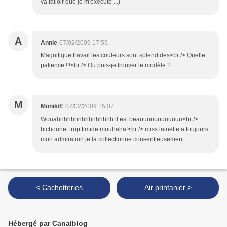
va falloir que je m'exécute ...)
A
Annie
07/02/2009 17:59
Magnifique travail les couleurs sont splendides<br /> Quelle
patience !!!<br /> Ou puis-je trouver le modèle ?
M
Monik/E
07/02/2009 15:07
Wouahhhhhhhhhhhhhhhh il est beauuuuuuuuuuuu<br />
bichounet trop timide mouhaha!<br /> miss lainette a toujours
mon admiration je la collectionne consentieusement
< Cachotteries
Air printanier >
Hébergé par Canalblog