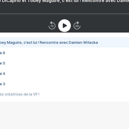
 DiCaprio et Tobey Maguire, c'est lui ! Rencontre avec Dam
bey Maguire, c'est lui ! Rencontre avec Damien Witecka
e 6
e 5
e 4
e 3
s créatrices de la VF !
e 2
e 1
e Mektoub My Love arrive enfin ! Rencontre avec Shaïn Boumedine et Sal