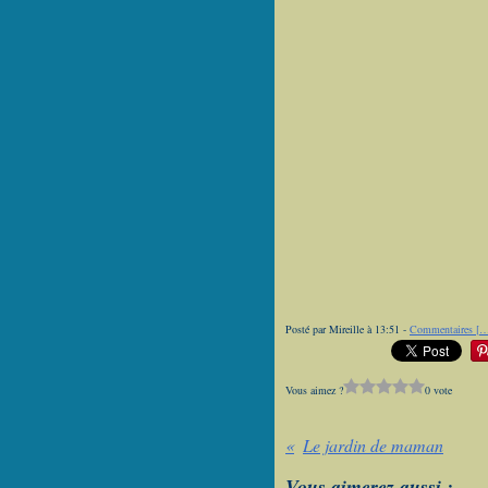
Posté par Mireille à 13:51 -
Commentaires [
Vous aimez ?
0 vote
Le jardin de maman
Vous aimerez aussi :