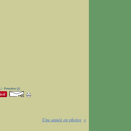
…
]
- Permalien [
#
]
Une année en photos