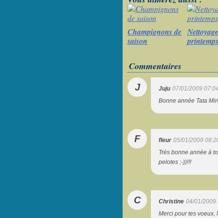
Champignons de
Nettoyage
saison
printemp
Commentaires
J
Juju
07/01/2009 07:0
Bonne année Tata Mireil
F
fleur
05/01/2009 08:2
Très bonne année à toi 
pelotes ;-))!!!
C
Christine
04/01/2009 
Merci pour tes voeux, M