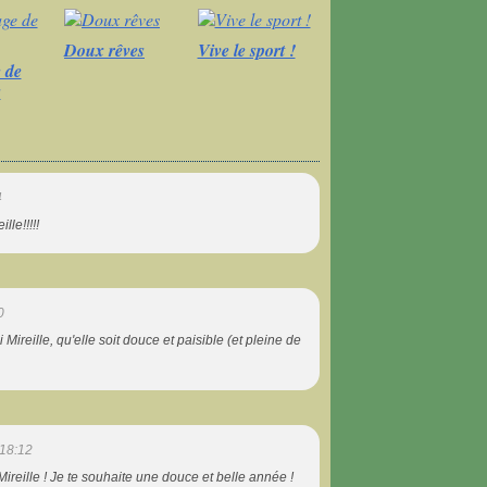
Doux rêves
Vive le sport !
 de
s
4
le!!!!!
0
Mireille, qu'elle soit douce et paisible (et pleine de
18:12
ireille ! Je te souhaite une douce et belle année !