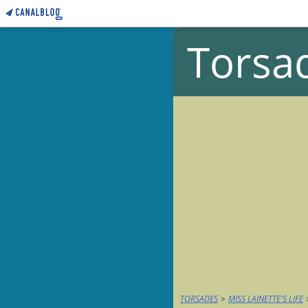
Torsa
TORSADES
>
MISS LAINETTE'S LIFE