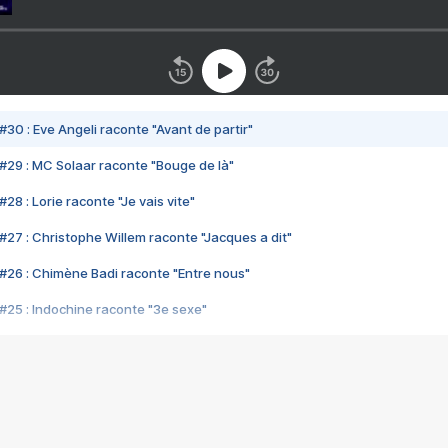
#30 : Eve Angeli raconte "Avant de partir"
#29 : MC Solaar raconte "Bouge de là"
28 : Lorie raconte "Je vais vite"
#27 : Christophe Willem raconte "Jacques a dit"
#26 : Chimène Badi raconte "Entre nous"
#25 : Indochine raconte "3e sexe"
#24 : Zaho raconte "C'est chelou"
#23 : Patrick Bruel raconte "Au café des délices"
#22 : Kyo raconte "Le chemin"