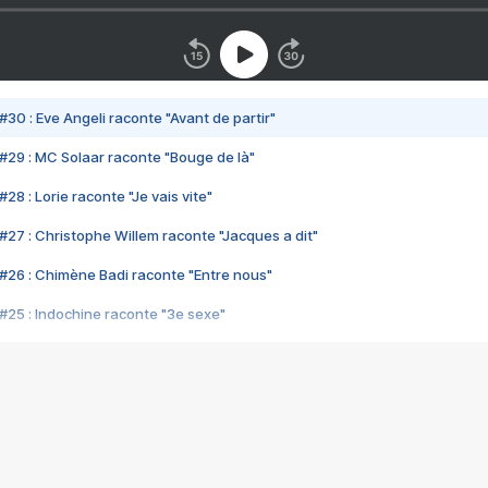
#30 : Eve Angeli raconte "Avant de partir"
#29 : MC Solaar raconte "Bouge de là"
28 : Lorie raconte "Je vais vite"
#27 : Christophe Willem raconte "Jacques a dit"
#26 : Chimène Badi raconte "Entre nous"
#25 : Indochine raconte "3e sexe"
#24 : Zaho raconte "C'est chelou"
#23 : Patrick Bruel raconte "Au café des délices"
#22 : Kyo raconte "Le chemin"
#21 : Nolwenn Leroy raconte "Cassé"