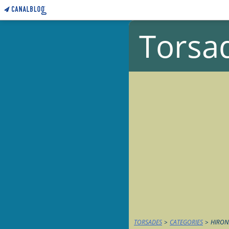
Torsa
TORSADES
>
CATEGORIES
>
HIRON