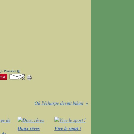
…
]
- Permalien [
#
]
Où l'écharpe devint bikini
Doux rêves
Vive le sport !