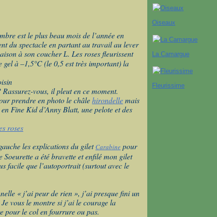
Oiseaux
mbre est le plus beau mois de l’année en
nt du spectacle en partant au travail au lever
 maison à son coucher
. Les roses fleurissent
L
La Camargue
 gel à –1,5°C (le 0,5 est très important) la
Fleurissime
? Rassurez-vous, il pleut en ce moment.
pour prendre en photo le châle
hirondelle
mais
sé en Fine Kid d’Anny Blatt, une pelote et des
gauche les explications du gilet
pour
Ca
rabine
 Soeurette a été bravette et enfilé mon gilet
us facile que l’autoportrait (surtout avec le
elle « j’ai peur de rien », j’ai presque fini un
Je vous le montre si j’ai le courage la
re pour le col en fourrure ou pas.