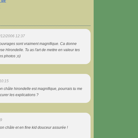
 de
s
/12/2006 12:37
s ouvrages sont vraiment magnifique. Ca donne
se Hirondelle. Tu as l'art de mettre en valeur tes
tes photos ;o)
10:15
on châle hirondelle est magnifique, pourrais tu me
curer les explications ?
59
ton châle et en fine kid douceur assurée !