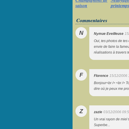
Champignons de
Nettoyage
saison
printemp
Commentaires
N
Nymue Eveilleuse
15
Oui, tes photos de te
envie de faire la fameu
réalisations à travers 
F
Florence
15/12/2006 
Bonjour<br /> <br /> T
dire où je peux me pro
Z
zazie
03/12/2006 09:
Un vrai rayon de miel 
Superbe...