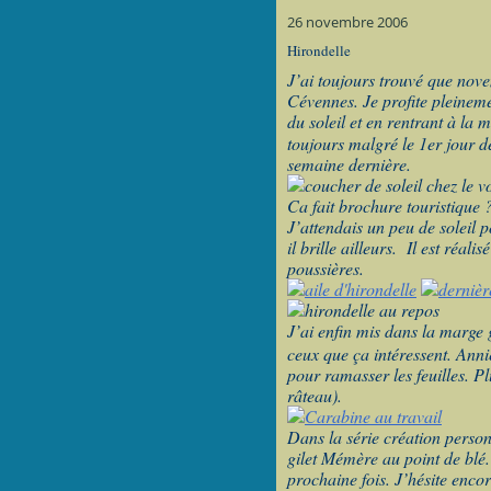
26 novembre 2006
Hirondelle
J’ai toujours trouvé que nove
Cévennes. Je profite pleineme
du soleil et en rentrant à la
toujours malgré le 1
er
jour de
semaine dernière.
Ca fait brochure touristique 
J’attendais un peu de soleil 
il brille ailleurs.
Il est réali
poussières.
J’ai enfin mis dans la marge 
ceux que ça intéressent. Annie
pour ramasser les feuilles. Pl
râteau).
Dans la série création personn
gilet Mémère au point de blé. 
prochaine fois. J’hésite enco