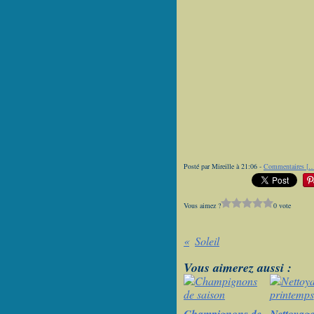
Posté par Mireille à 21:06 -
Commentaires [
Vous aimez ?
0 vote
Soleil
Vous aimerez aussi :