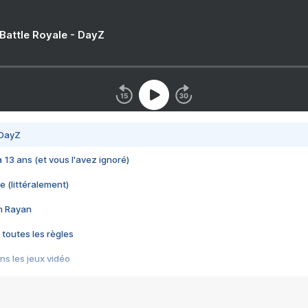
 Battle Royale - DayZ
 DayZ
 a 13 ans (et vous l'avez ignoré)
e (littéralement)
im Rayan
 toutes les règles
s les jeux vidéo
us choquant de Rockstar ? - Le scandale BULLY