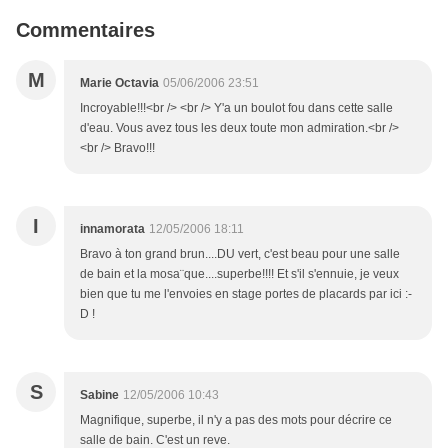
Commentaires
M
Marie Octavia
05/06/2006 23:51
Incroyable!!!<br /> <br /> Y'a un boulot fou dans cette salle
d'eau. Vous avez tous les deux toute mon admiration.<br />
<br /> Bravo!!!
I
innamorata
12/05/2006 18:11
Bravo à ton grand brun....DU vert, c'est beau pour une salle
de bain et la mosa¨que....superbe!!!! Et s'il s'ennuie, je veux
bien que tu me l'envoies en stage portes de placards par ici :-
D !
S
Sabine
12/05/2006 10:43
Magnifique, superbe, il n'y a pas des mots pour décrire ce
salle de bain. C'est un reve.